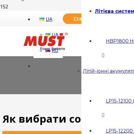
Літієва систе
Стати дилером
UA
UA
HBP1800 HM
RU
Літій-іонні акумуля
LP15-12100 
Як вибрати сонячний і
LP15-12200 