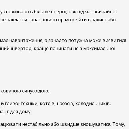
 споживають більше енергії, ніж під час звичайної
не закласти запас, інвертор може йти в захист або
имає навантаження, а занадто потужна може виявитися
чний інвертор, краще починати не з максимальної
фікованою синусоїдою.
тливої техніки, котлів, насосів, холодильників,
іант для дому.
 працювати нестабільно або швидше зношуватися. Тому,