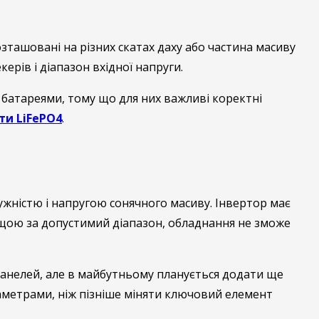
ташовані на різних скатах даху або частина масиву
рів і діапазон вхідної напруги.
 батареями, тому що для них важливі коректні
ти LiFePO4
.
тужністю і напругою сонячного масиву. Інвертор має
ищою за допустимий діапазон, обладнання не зможе
панелей, але в майбутньому планується додати ще
раметрами, ніж пізніше міняти ключовий елемент