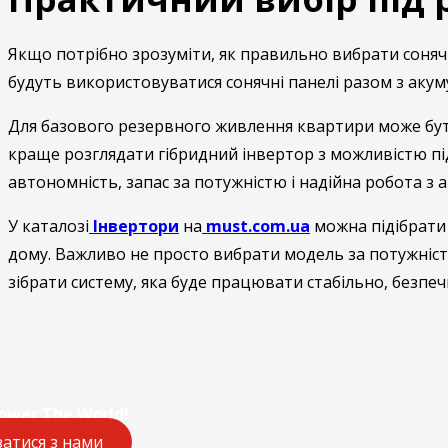
Якщо потрібно зрозуміти, як правильно вибрати сонячн
будуть використовуватися сонячні панелі разом з акум
Для базового резервного живлення квартири може бути
краще розглядати гібридний інвертор з можливістю під
автономність, запас за потужністю і надійна робота з
У каталозі
Інвертори
на
must.com.ua
можна підібрати 
дому. Важливо не просто вибрати модель за потужністю
зібрати систему, яка буде працювати стабільно, безпечн
ower The World!
затися з нами