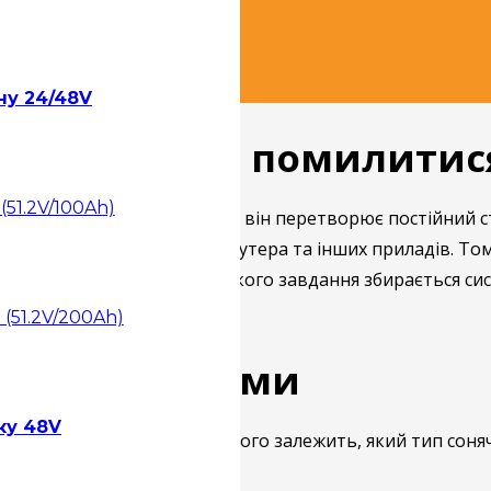
ну 24/48V
 дому: як не помилитис
(51.2V/100Ah)
шньої енергосистеми. Саме він перетворює постійний ст
освітлення, котла, насоса, роутера та інших приладів. Т
х. Важливо розуміти, для якого завдання збирається сис
 (51.2V/200Ah)
вдання системи
ку 48V
стачання потрібен. Від цього залежить, який тип соняч