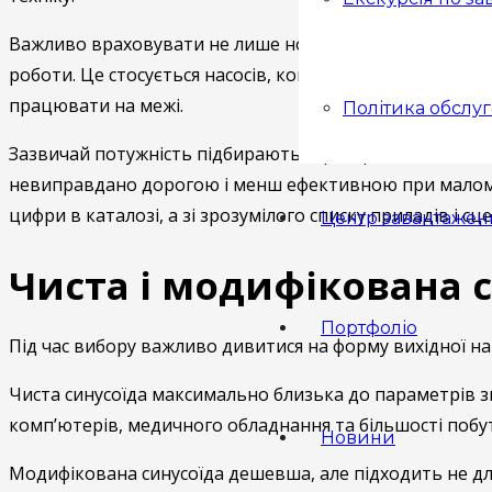
Важливо враховувати не лише номінальне споживання, а
роботи. Це стосується насосів, компресорів, холодильн
працювати на межі.
Політика обслу
Зазвичай потужність підбирають із резервом, але без
невиправдано дорогою і менш ефективною при малому 
цифри в каталозі, а зі зрозумілого списку приладів і сц
Центр завантажен
Чиста і модифікована 
Портфоліо
Під час вибору важливо дивитися на форму вихідної н
Чиста синусоїда максимально близька до параметрів зв
комп’ютерів, медичного обладнання та більшості побут
Новини
Модифікована синусоїда дешевша, але підходить не для