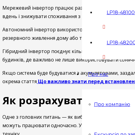
Мережевий інвертор працює разом із сонячними панел
LP18-48100 
вдень і знижувати споживання з мережі. Такий варіан
Автономний інвертор використовується там, де потрібн
резервного живлення дому або техніки, яка має працюв
LP18-48200
Гібридний інвертор поєднує кілька сценаріїв: може п
будинків, де важливо не лише використовувати сонячну
Якщо система буде будуватися з акумуляторами, заздал
Про нас
окрема стаття
Що важливо знати перед встановлен
Як розрахувати потужн
Про компанію
Одне з головних питань — як вибрати потужність соняч
можуть працювати одночасно. У розрахунок зазвичай вк
техніку.
Екскурсія по за