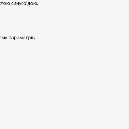
стою синусоїдою.
ему параметрів.