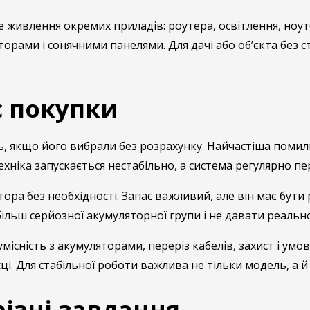
 живлення окремих приладів: роутера, освітлення, ноут
торами і сонячними панелями. Для дачі або об’єкта без 
с покупки
, якщо його вибрали без розрахунку. Найчастіша помилк
ехніка запускається нестабільно, а система регулярно п
ра без необхідності. Запас важливий, але він має бут
ьш серйозної акумуляторної групи і не давати реально
умісність з акумуляторами, переріз кабелів, захист і у
. Для стабільної роботи важлива не тільки модель, а й 
ізні завдання