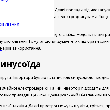
 й пускові навантаження. Деякі прилади під час запуску
иків, кондиціонерів і техніки з електродвигунами. Якщо 
говування
 надмірного завищення. Занадто слабка модель не витр
споживанні. Тому, якщо ви думаєте, як підібрати соня
енаріїв використання.
ь
синусоїда
апруги. Інвертори бувають із чистою синусоїдою і моди
ичайної електромережі. Такий інвертор підходить для чу
ових приладів. Це більш універсальний і безпечний вар
 всієї техніки. Деякі пристрої можуть шуміти, грітися,