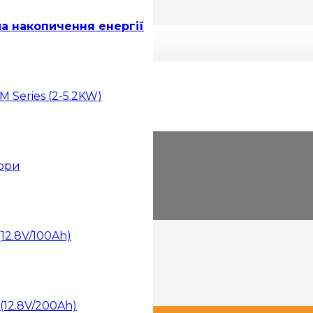
ма накопичення енергії
 Series (2-5.2KW)
тори
(12.8V/100Ah)
нвертор
(12.8V/200Ah)