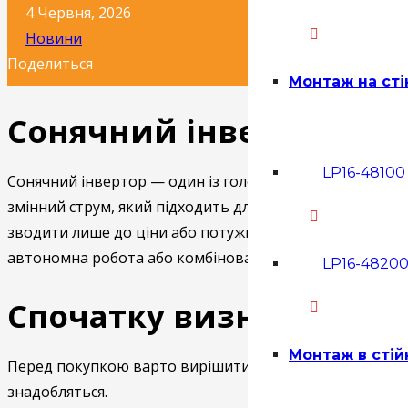
4 Червня, 2026
Новини
Поделиться
Монтаж на сті
Сонячний інвертор для
LP16-48100 
Сонячний інвертор — один із головних елементів дома
змінний струм, який підходить для побутової техніки, 
зводити лише до ціни або потужності в характеристика
автономна робота або комбінований сценарій.
LP16-48200
Спочатку визначте за
Монтаж в стій
Перед покупкою варто вирішити, який формат енергопо
знадобляться.