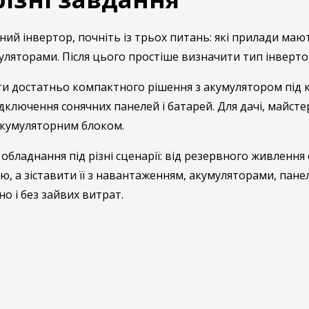
ий інвертор, почніть із трьох питань: які прилади мают
уляторами. Після цього простіше визначити тип інвертор
 достатньо компактного рішення з акумулятором під кл
ключення сонячних панелей і батарей. Для дачі, майстер
 акумуляторним блоком.
обладнання під різні сценарії: від резервного живлення
, а зіставити її з навантаженням, акумуляторами, пане
о і без зайвих витрат.