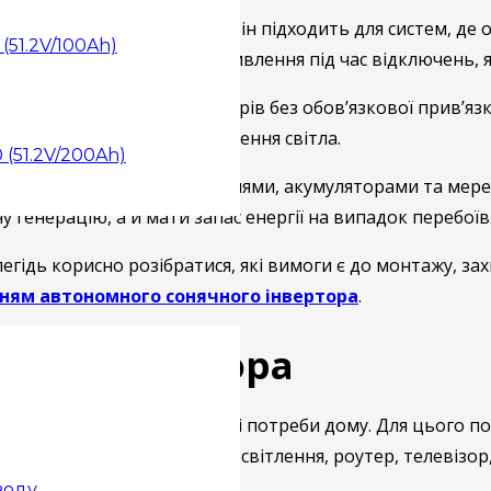
ями та електромережею. Він підходить для систем, де 
(51.2V/100Ah)
т не завжди дає резервне живлення під час відключень,
е живлення від акумуляторів без обов’язкової прив’язки
ати навіть під час відключення світла.
 (51.2V/200Ah)
рацювати із сонячними панелями, акумуляторами та мер
 генерацію, а й мати запас енергії на випадок перебоїв
егідь корисно розібратися, які вимоги є до монтажу, з
ням автономного сонячного інвертора
.
ість інвертора
ного інвертора під реальні потреби дому. Для цього по
лючають холодильник, освітлення, роутер, телевізор, н
воду