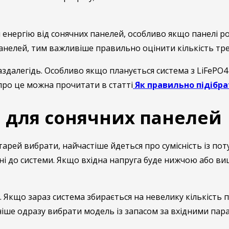
ергію від сонячних панелей, особливо якщо панелі роз
нелей, тим важливіше правильно оцінити кількість треке
аздалегідь. Особливо якщо планується система з LiFePO4
про це можна прочитати в статті
Як правильно підібра
 для сонячних панелей
тарей вибрати, найчастіше йдеться про сумісність із по
ні до системи. Якщо вхідна напруга буде нижчою або в
Якщо зараз система збирається на невелику кількість 
дніше одразу вибрати модель із запасом за вхідними па