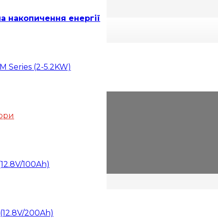
ма накопичення енергії
h)
 Series (2-5.2KW)
тори
(12.8V/100Ah)
(12.8V/200Ah)