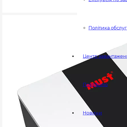
Політика обслу
Центр завантажен
Портфоліо
Новини