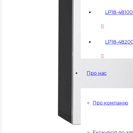
LP18-48100 
LP18-48200
Про нас
Про компанію
Екскурсія по за