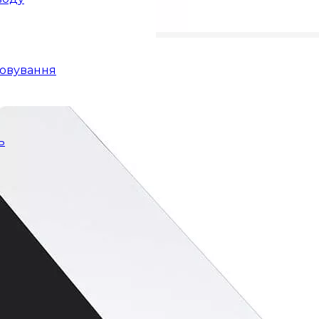
говування
ь