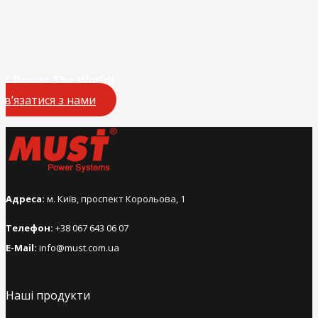
T Power The World!
Зв’язатися з нами
Адреса:
м. Київ, проспект Корольова, 1
Телефон:
+38 067 643 06 07
E-Mail:
info@must.com.ua
Наші продукти