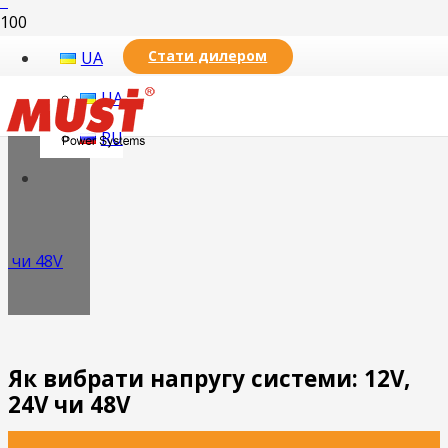
Стати дилером
UA
UA
RU
V чи 48V
Як вибрати напругу системи: 12V,
24V чи 48V