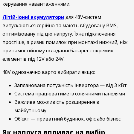
керування навантаженнями.
Літій-іонні акумулятори
для 48V-систем
випускаються серійно та мають вбудовану BMS,
оптимізовану під цю напругу. Їхнє підключення
простіше, а ризик помилок при монтажі нижчий, ніж
при самостійному складанні батареї з окремих
елементів під 12V або 24V.
48V однозначно варто вибирати якщо:
Запланована потужність інвертора — від 3 кВт
Система працюватиме із сонячними панелями
Важлива можливість розширення в
майбутньому
Об’єкт — приватний будинок, офіс або бізнес
Як напруга впливає на вибір