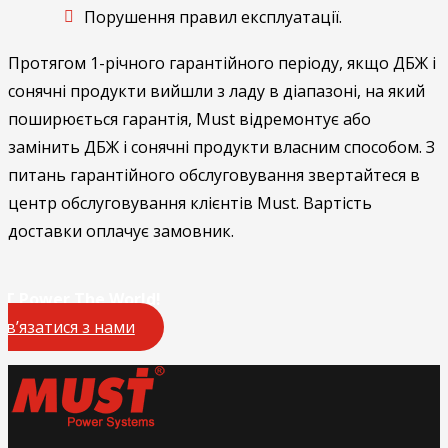
Порушення правил експлуатації.
Протягом 1-річного гарантійного періоду, якщо ДБЖ і
сонячні продукти вийшли з ладу в діапазоні, на який
поширюється гарантія, Must відремонтує або
замінить ДБЖ і сонячні продукти власним способом. З
питань гарантійного обслуговування звертайтеся в
центр обслуговування клієнтів Must. Вартість
доставки оплачує замовник.
T Power The World!
Зв’язатися з нами