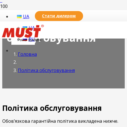
Стати дилером
UA
Політика
UA
обслуговування
RU
Головна
Політика обслуговування
Політика обслуговування
Обов’язкова гарантійна політика викладена нижче.