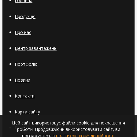
Головна
Продукція
Про нас
Центр завантажень
Портфоліо
Новини
Контакти
Карта сайту
Цей сайт використовує файли cookie для покращення
Політика конфіденційності
роботи. Продовжуючи використовувати сайт, ви
погоджуєтесь з
політикою конфіденційності
.