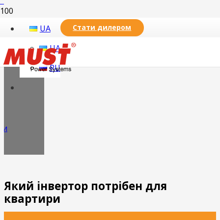
Стати дилером
UA
UA
RU
ри
Який інвертор потрібен для
квартири