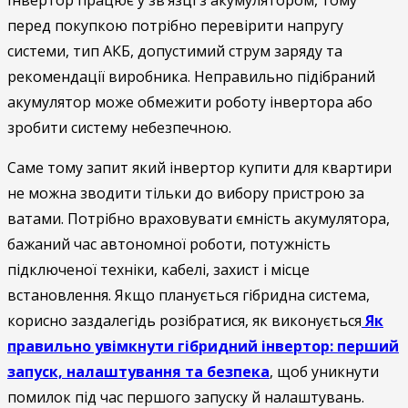
Інвертор працює у зв’язці з акумулятором, тому
перед покупкою потрібно перевірити напругу
системи, тип АКБ, допустимий струм заряду та
рекомендації виробника. Неправильно підібраний
акумулятор може обмежити роботу інвертора або
зробити систему небезпечною.
Саме тому запит який інвертор купити для квартири
не можна зводити тільки до вибору пристрою за
ватами. Потрібно враховувати ємність акумулятора,
бажаний час автономної роботи, потужність
підключеної техніки, кабелі, захист і місце
встановлення. Якщо планується гібридна система,
корисно заздалегідь розібратися, як виконується
Як
правильно увімкнути гібридний інвертор: перший
запуск, налаштування та безпека
, щоб уникнути
помилок під час першого запуску й налаштувань.