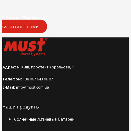
T Power The World!
Связаться с нами
Адрес:
м. Київ, проспект Корольова, 1
Телефон:
+38 067 643 06 07
E-Mail:
info@must.com.ua
Наши продукты
Солнечные литиевые батареи